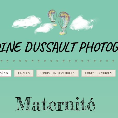
INE DUSSAULT PHOTO
******************
olio
TARIFS
FONDS INDIVIDUELS
FONDS GROUPES
Maternité